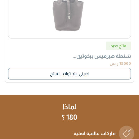
منتج جديد
شنطة هيرميس بيكوتين...
18000 ر.س
اخبرني عند تواجد المنتج
لماذا
180 ؟
ماركات عالمية اصلية