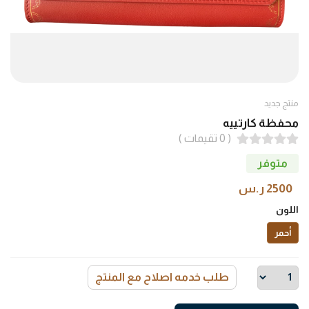
منتج جديد
محفظة كارتييه
( 0 تقيمات )
متوفر
2500 ر.س
اللون
أحمر
طلب خدمه اصلاح مع المنتج