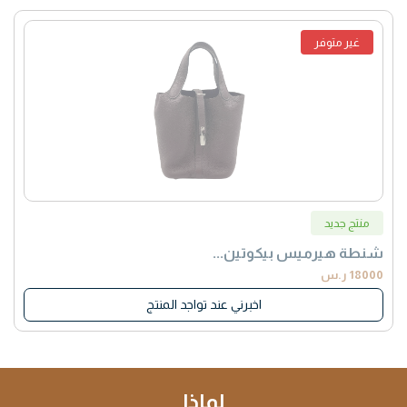
غير متوفر
منتج جديد
شنطة هيرميس بيكوتين...
18000 ر.س
اخبرني عند تواجد المنتج
لماذا