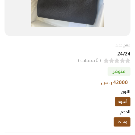
منتج جديد
24/24
( 0 تقيمات )
متوفر
42000 ر.س
اللون
أسود
الحجم
وسط