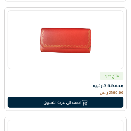
منتج جديد
محفظة كارتييه
2500.00 ر.س
اضف الى عربة التسوق