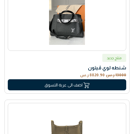
منتج جديد
شنطه لوي ڤيتون
13000 ر.س
8820.90 ر.س
اضف الى عربة التسوق