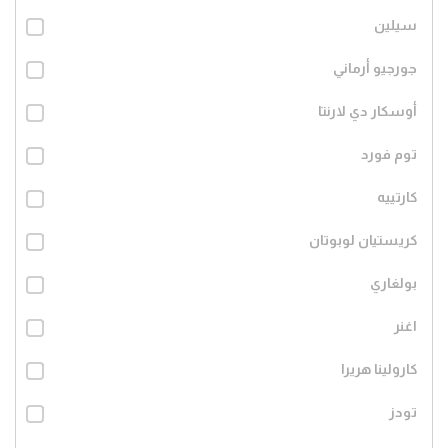
سيلين
جورجيو أرماني
أوسكار دي لارنتا
توم فورد
كارتييه
كريستيان لوبوتان
بولغاري
اغنر
كارولينا هريرا
تودز