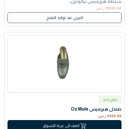
شنطة هيرميس بيكوتين...
18500.00 ر.س
اخبرني عند تواجد المنتج
منتج جديد
صندل هيرميس Oz Mule
4500.00 ر.س
اضف الى عربة التسوق