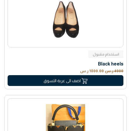
استخدام مقبول
Black heels
4000 ر.س
1800.00 ر.س
اضف الى عربة التسوق