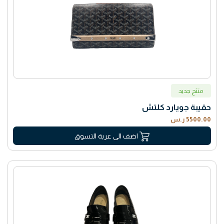
منتج جديد
حقيبة جويارد كلتش
5500.00 ر.س
اضف الى عربة التسوق