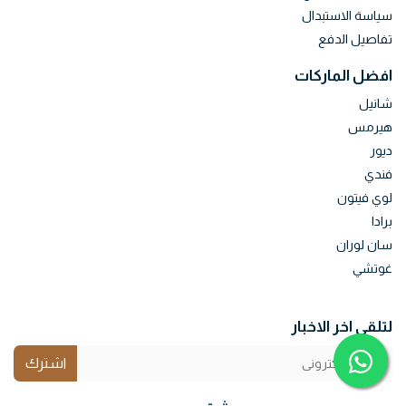
سياسة الاستبدال
تفاصيل الدفع
افضل الماركات
شانيل
هيرمس
ديور
فندي
لوي فيتون
برادا
سان لوران
غوتشي
لتلقي اخر الاخبار
اشترك