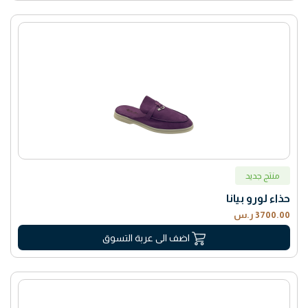
منتج جديد
حذاء لورو بيانا
3700.00 ر.س
اضف الى عربة التسوق