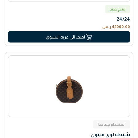
منتج جديد
24/24
42000.00 ر.س
اضف الى عربة التسوق
استخدام جيد جدا
شنطة لوي فيتون