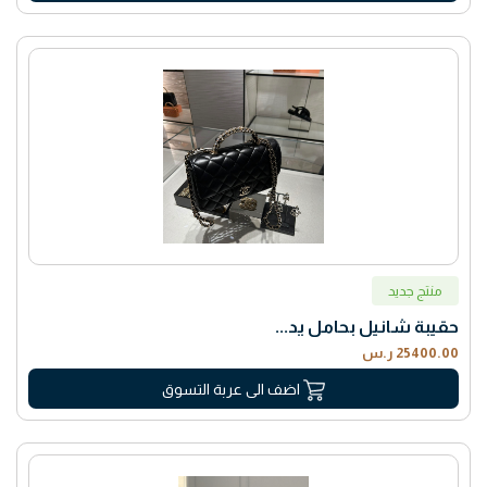
منتج جديد
حقيبة شانيل بحامل يد...
25400.00 ر.س
اضف الى عربة التسوق