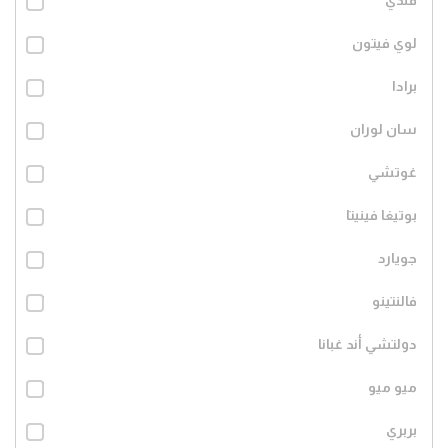
فندي
لوي فيتون
برادا
سان لوران
غوتشي
بوتيغا فينيتا
جويارد
فالنتينو
دولتشي أند غبانا
ميو ميو
بربري