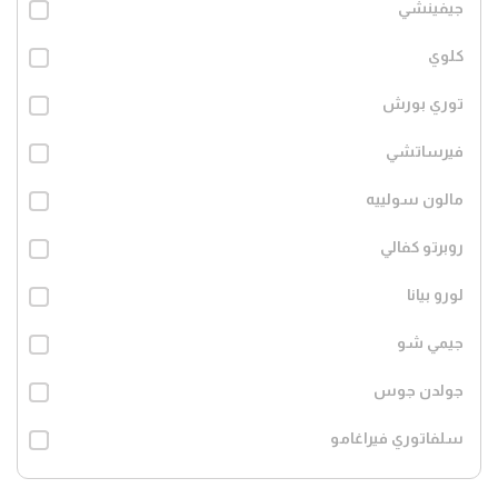
جيفينشي
كلوي
توري بورش
فيرساتشي
مالون سولييه
روبرتو كفالي
لورو بيانا
جيمي شو
جولدن جوس
سلفاتوري فيراغامو