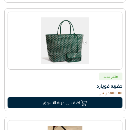
منتج جديد
حقيبه قويارد
6800.00 ر.س
اضف الى عربة التسوق