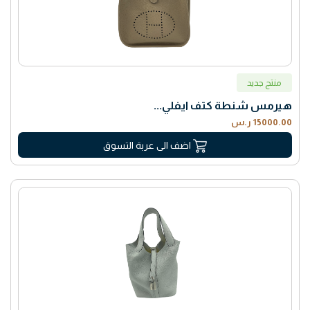
منتج جديد
هيرمس شنطة كتف ايفلي...
15000.00 ر.س
اضف الى عربة التسوق