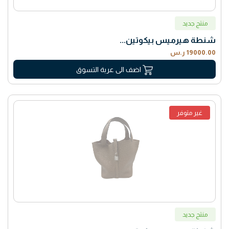
منتج جديد
شنطة هيرميس بيكوتين...
19000.00 ر.س
اضف الى عربة التسوق
غير متوفر
منتج جديد