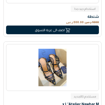
استخدام جيد جدا
شنطة
1000 ر.س
800.00 ر.س
اضف الى عربة التسوق
مستخدم كالجديد
x L'Atelier Nawbar M...