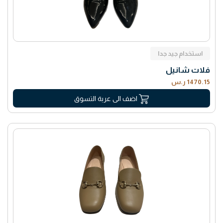
استخدام جيد جدا
فلات شانيل
1470.15 ر.س
اضف الى عربة التسوق