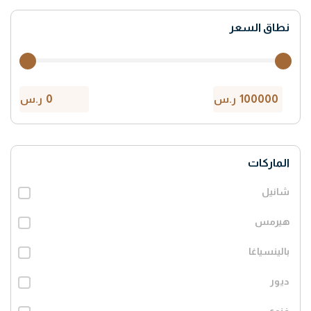
نطاق السعر
ر.س
ر.س
الماركات
شانيل
هيرمس
بالينسياغا
ديور