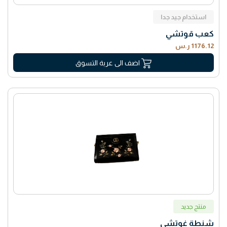
استخدام جيد جدا
كعب قوتشي
1176.12 ر.س
اضف الى عربة التسوق
منتج جديد
شنطة غوتشي