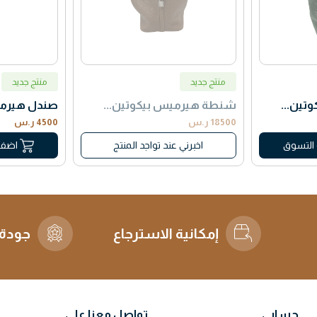
منتج جديد
منتج جديد
ين...
شنطة هيرميس بيكوتين...
صندل هيرميس le
18500 ر.س
4500 ر.س
اخبرني عند تواجد المنتج
 التسوق
اضف 
إمكانية الاسترجاع
جودة 
حسابي
تواصل معنا علي