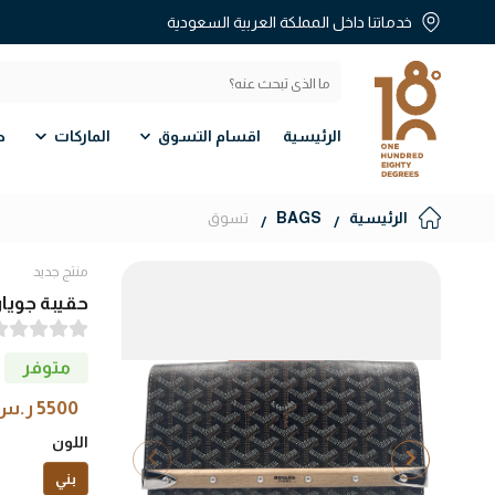
خدماتنا داخل المملكة العربية السعودية
الرئيسية
اقسام التسوق
الماركات
ط
الرئيسية
BAGS
تسوق
منتج جديد
حقيبة جويا
متوفر
5500 ر.س
اللون
بني