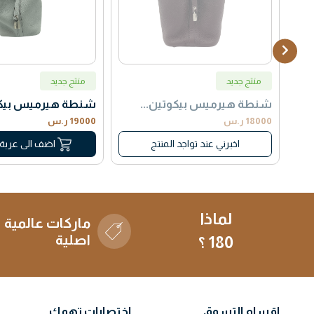
منتج جديد
منتج جديد
شنطة هيرميس بيكوتين...
شنطة هيرميس بيكوت
18000 ر.س
19000 ر.س
اخبرني عند تواجد المنتج
اضف الى عربة
لماذا
ماركات عالمية
اصلية
180 ؟
اقسام التسوق
اختصارات تهمك