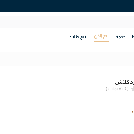
بيع الان
لب خدمة
تتبع طلبك
رد كلتش
( 0 تقيمات )