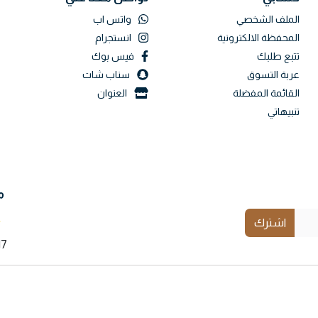
الملف الشخصي
واتس اب
المحفظة الالكترونية
انستجرام
تتبع طلبك
فيس بوك
عربة التسوق
سناب شات
القائمة المفضلة
العنوان
تنبيهاتي
م
اشترك
17