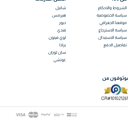
الشروط والاحكام
شانيل
سياسة الخصوصية
هيرمس
موقعنا الجغرافي
ديور
سياسة الاسترجاع
فندي
سياسة الاستبدال
لوي فيتون
تفاصيل الدفع
برادا
سان لوران
غوتشي
وثوقون من
CR#10102126